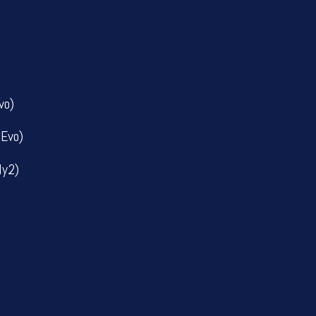
vo)
 Evo)
ly2)