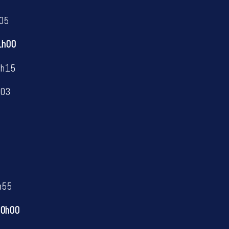
05
00
h15
03
h55
h00