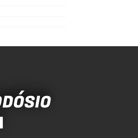
ODÓSIO
A