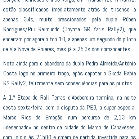
estão classificados imediatamente atrás do tirsense, a
apenas 3,4s, muito pressionados pela dupla Rúben
Rodrigues/Rui Raimundo (Toyota GR Yaris Rally2), que
encerram por agora o top 10, a apenas um segundo do piloto
de Via Nova de Poiares, mas já a 25.3s dos comandantes.
Nota ainda para o abandono da dupla Pedro Almeida/António
Costa logo no primeiro troço, após capotar o Skoda Fabia
RS Rally2, felizmente sem consequências para os pilotos.
A 1.ª Etapa do Rali Terras d’Aboboreira termina, na noite
desta sexta-feira, com a disputa da PE3, a super especial
Marco Rios de Emoção, num percurso de 2,13 km
«desenhado» no centro da cidade do Marco de Canaveses,
com início às 21h00 e ordem de partida invertida para os