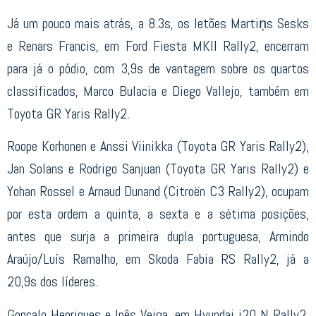
Já um pouco mais atrás, a 8.3s, os letões Martiņs Sesks
e Renars Francis, em Ford Fiesta MKII Rally2, encerram
para já o pódio, com 3,9s de vantagem sobre os quartos
classificados, Marco Bulacia e Diego Vallejo, também em
Toyota GR Yaris Rally2.
Roope Korhonen e Anssi Viinikka (Toyota GR Yaris Rally2),
Jan Solans e Rodrigo Sanjuan (Toyota GR Yaris Rally2) e
Yohan Rossel e Arnaud Dunand (Citroën C3 Rally2), ocupam
por esta ordem a quinta, a sexta e a sétima posições,
antes que surja a primeira dupla portuguesa, Armindo
Araújo/Luís Ramalho, em Skoda Fabia RS Rally2, já a
20,9s dos líderes.
Gonçalo Henriques e Inês Veiga, em Hyundai i20 N Rally2,