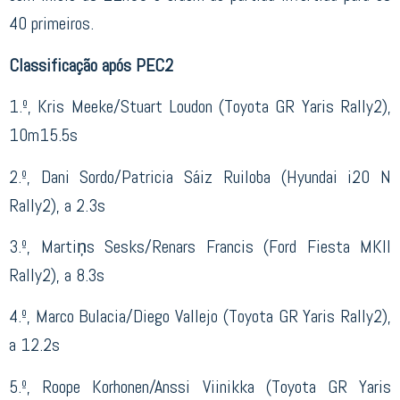
40 primeiros.
Classificação após PEC2
1.º, Kris Meeke/Stuart Loudon (Toyota GR Yaris Rally2),
10m15.5s
2.º, Dani Sordo/Patricia Sáiz Ruiloba (Hyundai i20 N
Rally2), a 2.3s
3.º, Martiņs Sesks/Renars Francis (Ford Fiesta MKII
Rally2), a 8.3s
4.º, Marco Bulacia/Diego Vallejo (Toyota GR Yaris Rally2),
a 12.2s
5.º, Roope Korhonen/Anssi Viinikka (Toyota GR Yaris